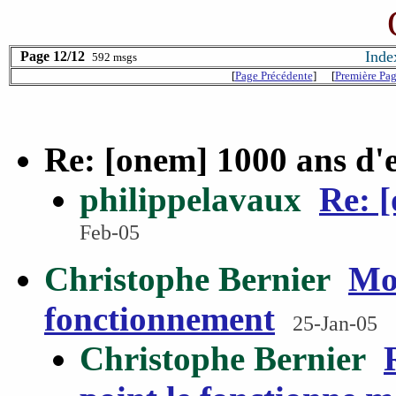
Inde
Page 12/12
592 msgs
[
Page Précédente
]
[
Première Pa
Re: [onem] 1000 ans d'e
philippelavaux
Re: [
Feb-05
Christophe Bernier
Mod
fonctionnement
25-Jan-05
Christophe Bernier