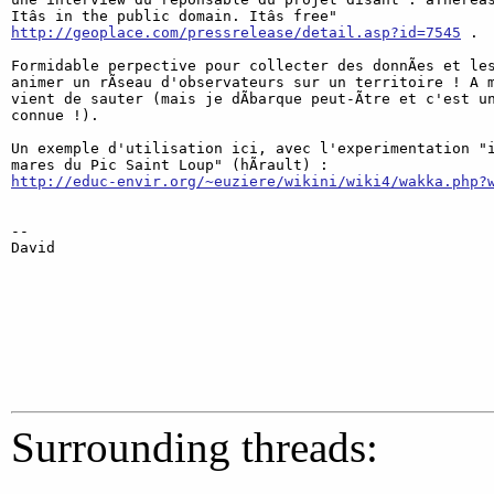
http://geoplace.com/pressrelease/detail.asp?id=7545
 .

Formidable perpective pour collecter des donnÃes et les
animer un rÃseau d'observateurs sur un territoire ! A m
vient de sauter (mais je dÃbarque peut-Ãtre et c'est un
connue !).

Un exemple d'utilisation ici, avec l'experimentation "i
http://educ-envir.org/~euziere/wikini/wiki4/wakka.php?
-- 

David

Surrounding threads: