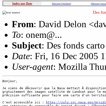
Index par Date
[
Message Précédent
]
[
Message Suiva
Des fon
From
: David Delon <da
To
: onem@...
Subject
: Des fonds cart
Date
: Fri, 16 Dec 2005 
User-agent
: Mozilla Thu
Bonjour,

Je viens de dÃcouvrir que la Nasa mettait Ã disposition
gratuitement des images satellite de Landsat pour le mo
prÃcision suffisante pour faire une carto d'un territoi
C'est accessible ici : 
https://zulu.ssc.nasa.gov/mrsid
une interview du reponsable du projet disant : âThereâs