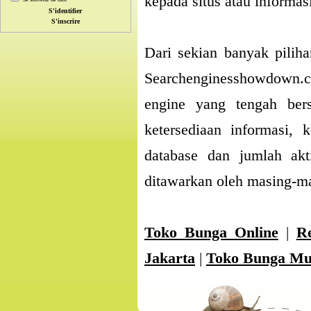
kepada situs atau informa
S'inscrire
Dari sekian banyak pilihan
Searchenginesshowdown.c
engine yang tengah bers
ketersediaan informasi, 
database dan jumlah akti
ditawarkan oleh masing-ma
Toko Bunga Online
|
Re
Jakarta
|
Toko Bunga M