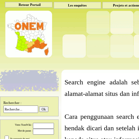
Retour Portail
Les enquêtes
Projets et action
Search engine adalah seb
alamat-alamat situs dan inf
Rechercher :
Cara penggunaan search e
Votre NomWiki :
hendak dicari dan setelah
Mot de passe :
Se souvenir de moi.