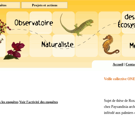
uêtes
Projets et actions
Accueil
|
Conta
Veille collective O
Sujet de thèse de Rox
 les enquêtes
Voir l'activité des enquêtes
chez Paysandisia arch
inféodé aux palmiers 