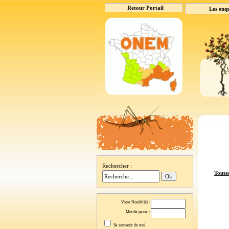
Retour Portail
Les enq
Rechercher :
Toutes
Votre NomWiki :
Mot de passe :
Se souvenir de moi.