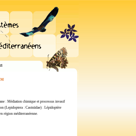
ct
NEM
ane : Médiation chimique et processus invasif
on (Lepidoptera : Castniidae) : Lépidoptère
en région méditerranéenne.