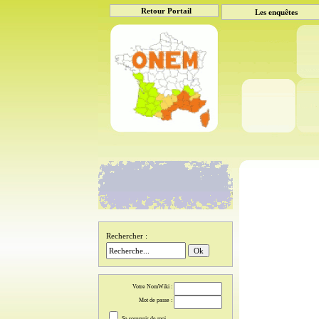
Retour Portail
Les enquêtes
Rechercher :
Votre NomWiki :
Mot de passe :
Se souvenir de moi.