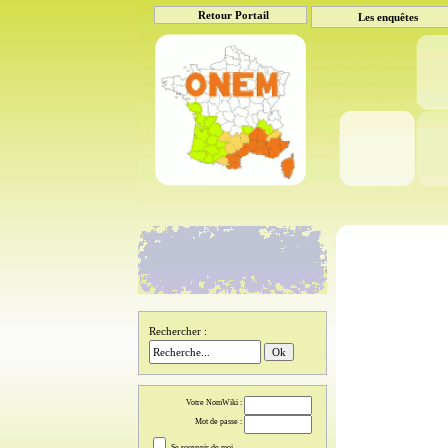
Retour Portail
Les enquêtes
Rechercher :
Votre NomWiki :
Mot de passe :
Se souvenir de moi.