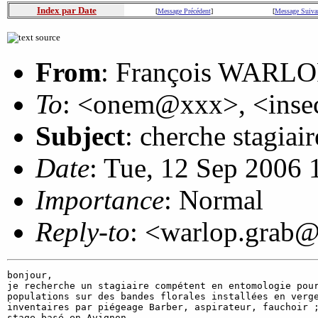
Index par Date
[
Message Précédent
]
[
Message Suiva
From
: François WARLO
To
: <onem@xxx>, <inse
Subject
: cherche stagiair
Date
: Tue, 12 Sep 2006
Importance
: Normal
Reply-to
: <warlop.grab
bonjour,

je recherche un stagiaire compétent en entomologie pour
populations sur des bandes florales installées en verge
inventaires par piégeage Barber, aspirateur, fauchoir ;
stage basé en Avignon,
