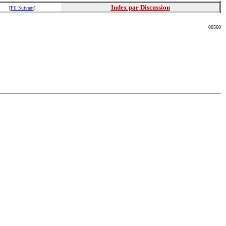
Index par Discussion
[
Fil Suivant
]
00560