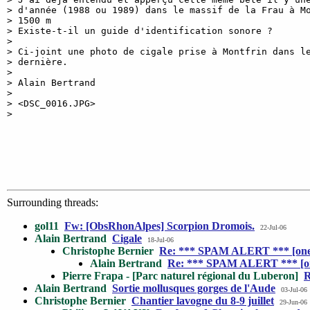
> d'année (1988 ou 1989) dans le massif de la Frau à Mo
> 1500 m

> Existe-t-il un guide d'identification sonore ?

>

> Ci-joint une photo de cigale prise à Montfrin dans le
> dernière.

>

> Alain Bertrand

>

> <DSC_0016.JPG>

>

Surrounding threads:
gol11
Fw: [ObsRhonAlpes] Scorpion Dromois.
22-Jul-06
Alain Bertrand
Cigale
18-Jul-06
Christophe Bernier
Re: *** SPAM ALERT *** [one
Alain Bertrand
Re: *** SPAM ALERT *** [o
Pierre Frapa - [Parc naturel régional du Luberon]
R
Alain Bertrand
Sortie mollusques gorges de l'Aude
03-Jul-06
Christophe Bernier
Chantier lavogne du 8-9 juillet
29-Jun-06