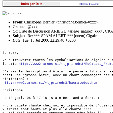
Index par Date
[
Message Précédent
]
From
: Christophe Bernier <christophe.bernier@xxx>
To
: onem@xxx
Cc
: Liste de Discussion ARIEGE <ariege_nature@xxx>, CIG
Subject
: Re: *** SPAM ALERT *** [onem] Cigale
Date
: Tue, 18 Jul 2006 22:29:40 +0200
Bonsoir,

Vous trouverez toutes les cymbalisations de cigales eur
le site 
http://www2.arnes.si/~ljprirodm3/EuCicada_Fram
D'après la description d'Alain, je pense à Tibicina hae
c'est une "grosse bête", avec un chant commençant par t
http://www2.arnes.si/~ljprirodm3/haematodes.htm
Christophe.

Le 18 juil. 06 à 17:18, Alain Bertrand a écrit :

> Une cigale chante chez moi et impossible de l'observe
> arbres sont hauts et plus elle chante !!!!

> J'ai déjà entendu et apperçu cette même bête il y une