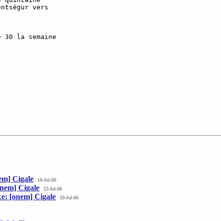
ntségur vers  

 30 la semaine  

m] Cigale
18-Jul-06
nem] Cigale
23-Jul-06
e: [onem] Cigale
20-Jul-06