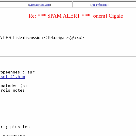
[
Message Suivant
]
[
Fil Précédent
]
Re: *** SPAM ALERT *** [onem] Cigale
ALES Liste discussion <Tela-cigales@xxx>
opéennes : sur  

eset-41.htm
matodes (si  

rois notes  

r ; plus les  

 quinzaine  
